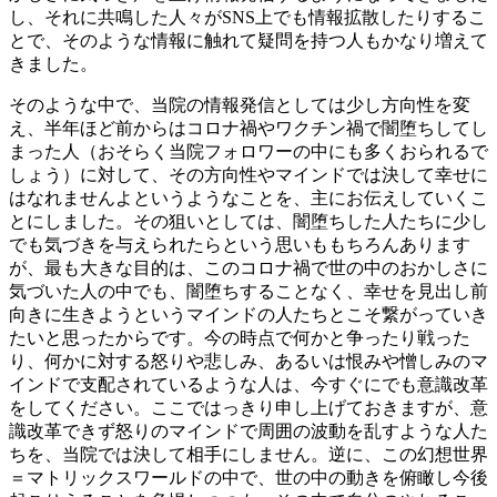
し、それに共鳴した人々がSNS上でも情報拡散したりするこ
とで、そのような情報に触れて疑問を持つ人もかなり増えて
きました。
そのような中で、当院の情報発信としては少し方向性を変
え、半年ほど前からはコロナ禍やワクチン禍で闇堕ちしてし
まった人（おそらく当院フォロワーの中にも多くおられるで
しょう）に対して、その方向性やマインドでは決して幸せに
はなれませんよというようなことを、主にお伝えしていくこ
とにしました。その狙いとしては、闇堕ちした人たちに少し
でも気づきを与えられたらという思いももちろんあります
が、最も大きな目的は、このコロナ禍で世の中のおかしさに
気づいた人の中でも、闇堕ちすることなく、幸せを見出し前
向きに生きようというマインドの人たちとこそ繋がっていき
たいと思ったからです。今の時点で何かと争ったり戦った
り、何かに対する怒りや悲しみ、あるいは恨みや憎しみのマ
インドで支配されているような人は、今すぐにでも意識改革
をしてください。ここではっきり申し上げておきますが、意
識改革できず怒りのマインドで周囲の波動を乱すような人た
ちを、当院では決して相手にしません。逆に、この幻想世界
＝マトリックスワールドの中で、世の中の動きを俯瞰し今後