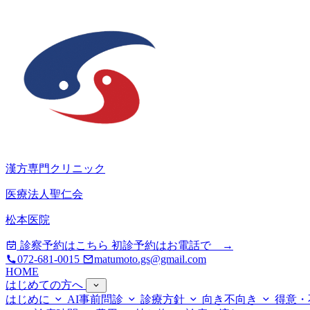
漢方専門クリニック
医療法人聖仁会
松本医院
診察予約はこちら
初診予約はお電話で →
072-681-0015
matumoto.gs@gmail.com
HOME
はじめての方へ
はじめに
AI事前問診
診療方針
向き不向き
得意・