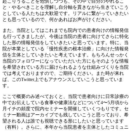
起こりうることを危惧しつつも、その中で自分のやれるこ
と・やるべきことを理解し自分軸を貫きながら生きていこう
としている人たちは大歓迎です。リアルに繋がっていきたい
とも思っているので、何かあればお声がけください。
また、当院としてはこれまでも院内での患者向けの情報発信
も行ってきましたが、今後は当院の患者に向けてさらに特化
した形の情報発信をしていきたいと思っています。特に、当
院が本業としている「慢性疾患の根本治療」に向けた情報発
信を主体としていきたいと考えています。もちろんせっかく
当院のフォロワーになっていただいた方にもそのような情報
を希望されている方に届けられるような仕組みづくりを当院
では考えておりますので、ご期待ください。また時が来れ
ば、このTwitter上でもアナウンスしていこうと思っていま
す。
ここで概要のみ述べておくと、当院で患者向けに日常診療の
中でお伝えしている食事や健康法などについて4〜5月頃から
月イチの頻度で院内セミナーを開催していくつもりです。セ
ミナー動画はアーカイブでも残していこうと思っており、希
望される人は誰でも視聴できる形にしたいと思っています
（有料）。さらに、本年から当院患者を主体としたコミュニ