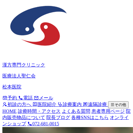
漢方専門クリニック
医療法人聖仁会
松本医院
予約
電話
メール
初診の方へ
医院紹介
診療案内
遠隔診療
その他
HOME
診療時間・アクセス
よくある質問
患者専用ページ
院
内販売物品について
院長ブログ
各種SNSはこちら
オンライ
ンショップ
072-681-0015