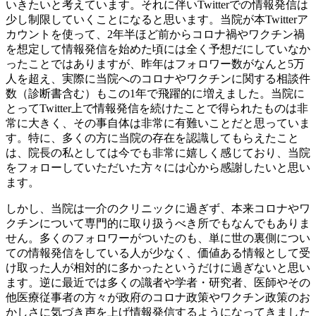
いきたいと考えています。それに伴いTwitterでの情報発信は
少し制限していくことになると思います。当院が本Twitterア
カウントを使って、2年半ほど前からコロナ禍やワクチン禍
を想定して情報発信を始めた頃には全く予想だにしていなか
ったことではありますが、昨年はフォロワー数がなんと5万
人を超え、実際に当院へのコロナやワクチンに関する相談件
数（診断書含む）もこの1年で飛躍的に増えました。当院に
とってTwitter上で情報発信を続けたことで得られたものは非
常に大きく、その事自体は非常に有難いことだと思っていま
す。特に、多くの方に当院の存在を認識してもらえたこと
は、院長の私としては今でも非常に嬉しく感じており、当院
をフォローしていただいた方々には心から感謝したいと思い
ます。
しかし、当院は一介のクリニックに過ぎず、本来コロナやワ
クチンについて専門的に取り扱うべき所でもなんでもありま
せん。多くのフォロワーがついたのも、単に世の裏側につい
ての情報発信をしている人が少なく、価値ある情報として受
け取った人が相対的に多かったというだけに過ぎないと思い
ます。逆に最近では多くの識者や学者・研究者、医師やその
他医療従事者の方々が政府のコロナ政策やワクチン政策のお
かしさに気づき声を上げ情報発信するようになってきました