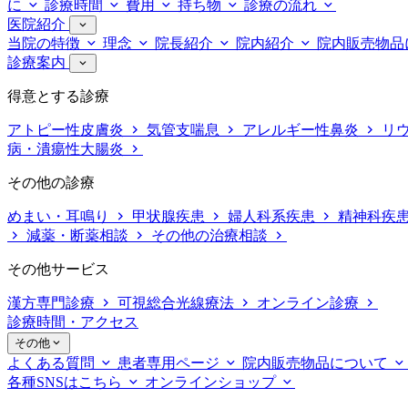
に
診療時間
費用
持ち物
診療の流れ
医院紹介
当院の特徴
理念
院長紹介
院内紹介
院内販売物品
診療案内
得意とする診療
アトピー性皮膚炎
気管支喘息
アレルギー性鼻炎
リ
病・潰瘍性大腸炎
その他の診療
めまい・耳鳴り
甲状腺疾患
婦人科系疾患
精神科疾
減薬・断薬相談
その他の治療相談
その他サービス
漢方専門診療
可視総合光線療法
オンライン診療
診療時間・アクセス
その他
よくある質問
患者専用ページ
院内販売物品について
各種SNSはこちら
オンラインショップ