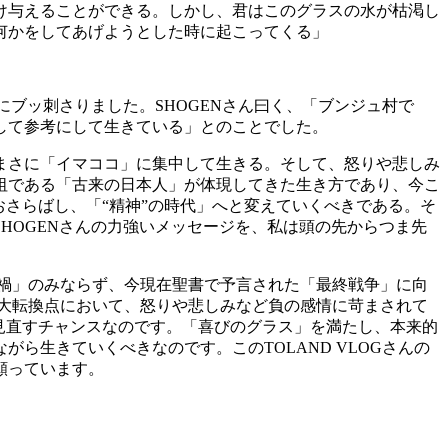
け与えることができる。しかし、君はこのグラスの水が枯渇し
何かをしてあげようとした時に起こってくる」
にブッ刺さりました。SHOGENさん曰く、「ブンジュ村で
して参考にして生きている」とのことでした。
まさに「イマココ」に集中して生きる。そして、怒りや悲しみ
祖である「古来の日本人」が体現してきた生き方であり、今こ
さらばし、「“精神”の時代」へと変えていくべきである。そ
HOGENさんの力強いメッセージを、私は頭の先からつま先
禍」のみならず、今現在聖書で予言された「最終戦争」に向
大転換点において、怒りや悲しみなど負の感情に苛まされて
見直すチャンスなのです。「喜びのグラス」を満たし、本来的
ら生きていくべきなのです。このTOLAND VLOGさんの
願っています。