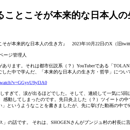
ことこそが本来的な日本人の生き
が本来的な日本人の生き方』 2023年10月22日のX（旧twitt
ページ管理人
ます。それは都市伝説系（？）YouTuberである「TOLAN
ごした中で学んだ、「本来的な日本人の生き方・哲学」につい
om/watch?v=GGyvU9yI3A0
激しすぎて、涙が出るほどでした。そして、連続して一気に5回
り、感動してしまったのです。先日炎上した（？）ツイートの
」というようなことを書きましたが、先に挙げた動画の中でS
ラス」の話です。 それは、SHOGENさんがブンジュ村の村長