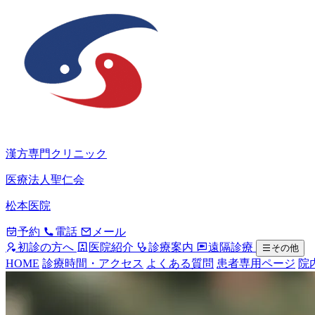
漢方専門クリニック
医療法人聖仁会
松本医院
予約
電話
メール
初診の方へ
医院紹介
診療案内
遠隔診療
その他
HOME
診療時間・アクセス
よくある質問
患者専用ページ
院