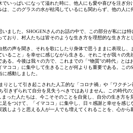
水でいっぱいになって溢れた時に、他人にも愛や喜びを注ぎ分
ルは、このグラスの水が枯渇しているにも関わらず、他の人に
いました。SHOGENさんのお話の中で、この部分が私には特
っており、村人たちは皆そのような生き方を理想的な生き方と
自然の声を聞き、それを歌にしたり身体で思うままに表現し、
ていること」を幸せに感じながら生きる。それこそが我々の先
ある。今後は我々の力で、これまでの「“物質”の時代」とはお
マココ」に集中して生きることが何よりも重要である。このS
当に感動しました。
始まりとして引き起こされた人工的な「コロナ禍」や「ワクチン
いち引きずられて自分を見失うべきではありません。この時代の
てしまった人たちは、今こそそのことを自覚し、自分の生き方を
足をつけて、「イマココ」に集中し、日々感謝と幸せを感じなが
実践しようと思える人が一人でも増えてくれることを、心から