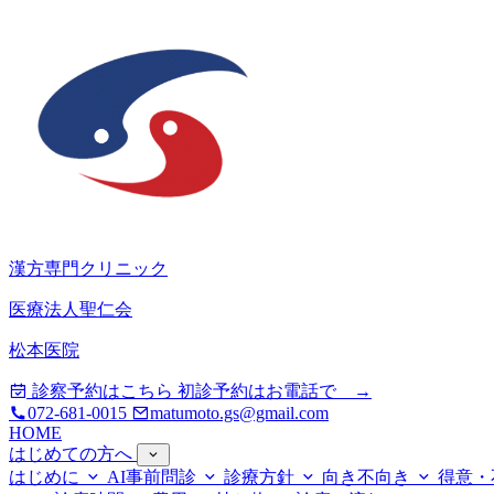
漢方専門クリニック
医療法人聖仁会
松本医院
診察予約はこちら
初診予約はお電話で →
072-681-0015
matumoto.gs@gmail.com
HOME
はじめての方へ
はじめに
AI事前問診
診療方針
向き不向き
得意・