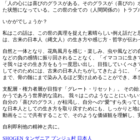
「人の心には喜びのグラスがある。そのグラスが（喜びの）
た状態になっている。この世の全ての（人間関係の）トラブ
いかがでしょうか？
私はこの話は、この世の真理を捉えた素晴らしい例え話だと思
は、古来の日本人（縄文人）の生き方や感じ方・哲学が伝わ
自然と一体となり、花鳥風月を感じ・楽しみ、虫や風などの
などの負の感情に振り回されることなく、「イマココに生き
そ我々はその生き方をもう一度思い出し、目指していくべきで
してそのためには、古来の日本人たちがしてきたように、「イ
まで、骨の髄にまで染み入るほど受け止めることができ、本
支配層・権力者層が目指す「グレート・リセット」。 その
かうであろう世界的な流れ。 我々はこのようなことにいち
自分の「喜びのグラス」が枯渇し、自分への“愛”すら失っ
な日本人としての生き方を取り戻すためにも、しっかりと地に
動画をここで共有することで、そのような価値観を理解し、
自利即利他の精神と共に。
SHOGEN
タンザニア
ブンジュ村
日本人