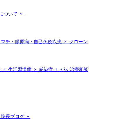
について
ウマチ・膠原病・自己免疫疾患
クローン
患
生活習慣病
感染症
がん治療相談
院長ブログ