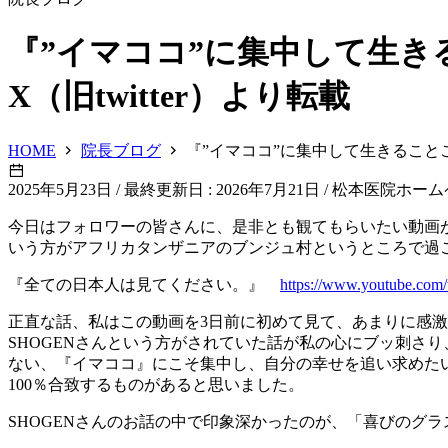
『”イマココ”に集中して生きる
X（旧twitter）より転載
HOME
院長ブログ
『”イマココ”に集中して生きることこそ
2025年5月23日
/
最終更新日 : 2026年7月21日
/
松本医院ホーム
今日はフォロワーの皆さんに、是非とも観てもらいたい動画があり
いう方がアフリカタンザニアのブンジュ村というところで過
『全ての日本人は見てください。』
https://www.youtube.c
正直な話、私はこの動画を3日前に初めて見て、あまりに感
SHOGENさんという方がされていた話が私の心にブッ刺さ
ない、『イマココ』にこそ集中し、自分の幸せを追い求めたい
100％合致するものがあると思いました。
SHOGENさんのお話の中で印象深かったのが、「喜びのグ