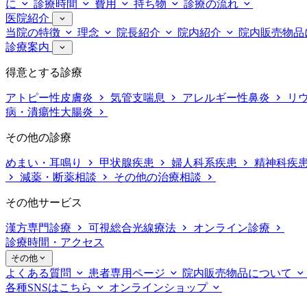
に
診療時間
費用
持ち物
診療の流れ
医院紹介
当院の特徴
理念
院長紹介
院内紹介
院内販売物品
診療案内
得意とする診療
アトピー性皮膚炎
気管支喘息
アレルギー性鼻炎
リ
病・潰瘍性大腸炎
その他の診療
めまい・耳鳴り
甲状腺疾患
婦人科系疾患
精神科疾
減薬・断薬相談
その他の治療相談
その他サービス
漢方専門診療
可視総合光線療法
オンライン診療
診療時間・アクセス
その他
よくある質問
患者専用ページ
院内販売物品について
各種SNSはこちら
オンラインショップ