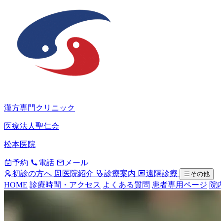
漢方専門クリニック
医療法人聖仁会
松本医院
予約
電話
メール
初診の方へ
医院紹介
診療案内
遠隔診療
その他
HOME
診療時間・アクセス
よくある質問
患者専用ページ
院