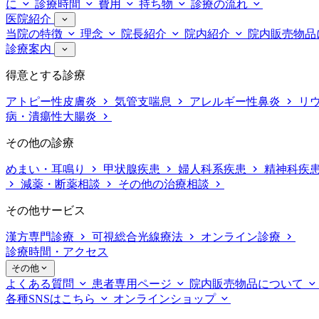
に
診療時間
費用
持ち物
診療の流れ
医院紹介
当院の特徴
理念
院長紹介
院内紹介
院内販売物品
診療案内
得意とする診療
アトピー性皮膚炎
気管支喘息
アレルギー性鼻炎
リ
病・潰瘍性大腸炎
その他の診療
めまい・耳鳴り
甲状腺疾患
婦人科系疾患
精神科疾
減薬・断薬相談
その他の治療相談
その他サービス
漢方専門診療
可視総合光線療法
オンライン診療
診療時間・アクセス
その他
よくある質問
患者専用ページ
院内販売物品について
各種SNSはこちら
オンラインショップ