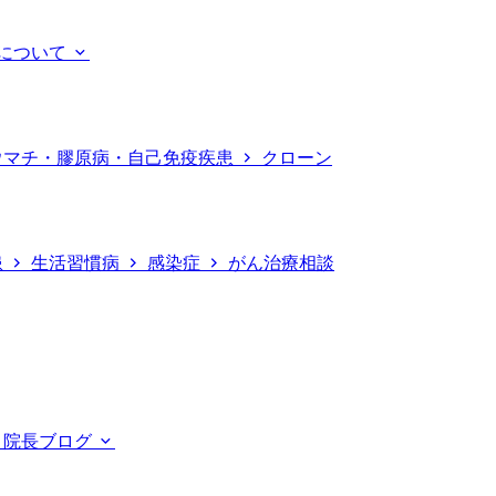
について
ウマチ・膠原病・自己免疫疾患
クローン
患
生活習慣病
感染症
がん治療相談
院長ブログ