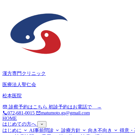
漢方専門クリニック
医療法人聖仁会
松本医院
診察予約はこちら
初診予約はお電話で →
072-681-0015
matumoto.gs@gmail.com
HOME
はじめての方へ
はじめに
AI事前問診
診療方針
向き不向き
得意・