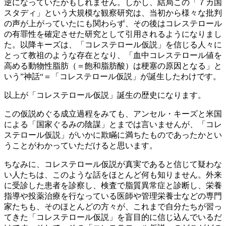
逆になっていたかもしれません。しかし、結局この「７カ国
スタディ」という大規模な観察研究は、当初から様々な批判
の声が上がっていたにも関わらず、その後はコレステロール
の有罪性を確定させた研究として引用されるようになりまし
た。以降キーズは、「コレステロール仮説」を信じる人々に
とって教祖のような存在となり、「血中コレステロール値を
高める動物性脂肪（＝飽和脂肪酸）は梗塞の原因となる」と
いう”神話“＝「コレステロール仮説」が誕生したわけです。
以上が「コレステロール仮説」誕生の歴史になります。
この仮説めぐる成立過程をみても、アンセル・キーズと米国
による「国家ぐるみの陰謀」とまでは言いませんが、「コレ
ステロール仮説」がいかに欺瞞に満ちたものであったかとい
うことがわかっていただけると思います。
ちなみに、コレステロール仮説が真実であると信じて疑わな
い人たちは、このような話をほとんど何も知りません。外来
に受診した患者を診察し、検査で脂質異常症と診断し、栄養
指導や投薬治療を行なっている医師や管理栄養士などの専門
家たちも、そのほとんどの方々が、これまで自分たちが習っ
てきた「コレステロール仮説」を盲目的に信じ込んでいるだ