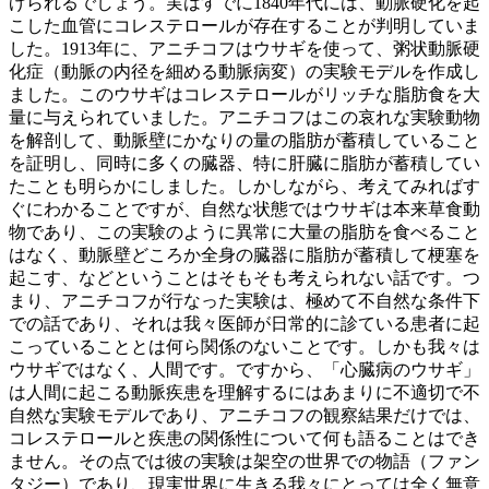
げられるでしょう。実はすでに1840年代には、動脈硬化を起
こした血管にコレステロールが存在することが判明していま
した。1913年に、アニチコフはウサギを使って、粥状動脈硬
化症（動脈の内径を細める動脈病変）の実験モデルを作成し
ました。このウサギはコレステロールがリッチな脂肪食を大
量に与えられていました。アニチコフはこの哀れな実験動物
を解剖して、動脈壁にかなりの量の脂肪が蓄積していること
を証明し、同時に多くの臓器、特に肝臓に脂肪が蓄積してい
たことも明らかにしました。しかしながら、考えてみればす
ぐにわかることですが、自然な状態ではウサギは本来草食動
物であり、この実験のように異常に大量の脂肪を食べること
はなく、動脈壁どころか全身の臓器に脂肪が蓄積して梗塞を
起こす、などということはそもそも考えられない話です。つ
まり、アニチコフが行なった実験は、極めて不自然な条件下
での話であり、それは我々医師が日常的に診ている患者に起
こっていることとは何ら関係のないことです。しかも我々は
ウサギではなく、人間です。ですから、「心臓病のウサギ」
は人間に起こる動脈疾患を理解するにはあまりに不適切で不
自然な実験モデルであり、アニチコフの観察結果だけでは、
コレステロールと疾患の関係性について何も語ることはでき
ません。その点では彼の実験は架空の世界での物語（ファン
タジー）であり、現実世界に生きる我々にとっては全く無意