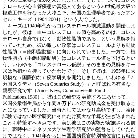
テロールが心血管疾患の真犯人であるという20世紀最大級の
捏造工作を行なった人物こそ、米国の生理学者であったアン
セル・キーズ（1904-2004）という人でした。
キーズは1940年代からコレステロール撲滅運動を開始しま
したが、彼は「血中コレステロール値を高めるのは、コレス
テロール自身ではなく、動物性脂肪である」という見解を持
っていたため、彼の激しい攻撃はコレステロールよりも動物
性脂肪（＝飽和脂肪酸）に向けられていました。一方で、植
物性脂肪（不飽和脂肪酸）はコレステロール値を下げるとい
う、いわゆる「コレステロール仮説」そのままの見解をキー
ズは当初から持っていたわけです。そして彼は、1955年に大
規模な（国際的な）疫学研究を開始しました。いわゆる「7
カ国スタディ（Seven Countries Study）」と呼ばれる有名な
観察研究です（Ancel Keys, Commonwealth Fund
Publications.1980）。彼はこの研究を実施するにあたって、
米国公衆衛生局から年間20万ドルの研究助成金を受け取るこ
とになっていました。当時としてはかなり高額ですし、臨床
試験ではない医学研究にそれだけ莫大な予算が注ぎ込まれた
ことも特筆すべき点です。実は彼はこの実験が実施される前
に、戦時中にミネソタ大学生理学研究所の監督をしていただ
けではなく、1941年からは米国国務長官特別補佐官にも就任