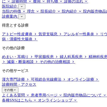
に
診療時間
費用
持ち物
診療の流れ
医院紹介
当院の特徴
理念
院長紹介
院内紹介
院内販売物品
診療案内
得意とする診療
アトピー性皮膚炎
気管支喘息
アレルギー性鼻炎
リ
病・潰瘍性大腸炎
その他の診療
めまい・耳鳴り
甲状腺疾患
婦人科系疾患
精神科疾
減薬・断薬相談
その他の治療相談
その他サービス
漢方専門診療
可視総合光線療法
オンライン診療
診療時間・アクセス
その他
よくある質問
患者専用ページ
院内販売物品について
各種SNSはこちら
オンラインショップ