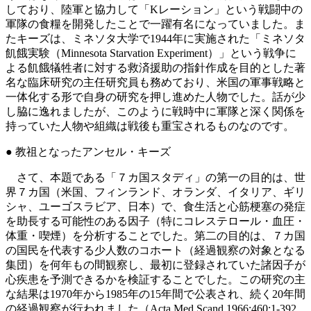
しており、陸軍と協力して「Kレーション」という戦闘中の
軍隊の食糧を開発したことで一躍有名になっていました。ま
たキーズは、ミネソタ大学で1944年に実施された「ミネソタ
飢餓実験（Minnesota Starvation Experiment）」という戦争に
よる飢餓犠牲者に対する救済援助の指針作成を目的とした著
名な臨床研究の主任研究員も務めており、米国の軍事戦略と
一体化する形で自身の研究を押し進めた人物でした。話が少
し脇に逸れましたが、このように戦時中に軍隊と深く関係を
持っていた人物や組織は戦後も重宝されるものなのです。
● 教祖となったアンセル・キーズ
さて、本題である「７カ国スタディ」の第一の目的は、世
界７カ国（米国、フィンランド、オランダ、イタリア、ギリ
シャ、ユーゴスラビア、日本）で、食生活と心筋梗塞の発症
を助長する可能性のある因子（特にコレステロール・血圧・
体重・喫煙）を分析することでした。第二の目的は、７カ国
の国民を代表する少人数のコホート（経過観察の対象となる
集団）を何年もの間観察し、最初に登録されていた諸因子が
心疾患を予測できるかを検証することでした。この研究の主
な結果は1970年から1985年の15年間で公表され、続く20年間
の経過観察が行われました（Acta Med Scand.1966;460:1-392,