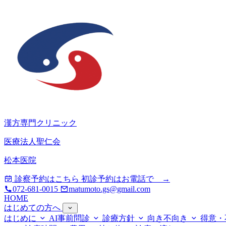
漢方専門クリニック
医療法人聖仁会
松本医院
診察予約はこちら
初診予約はお電話で →
072-681-0015
matumoto.gs@gmail.com
HOME
はじめての方へ
はじめに
AI事前問診
診療方針
向き不向き
得意・