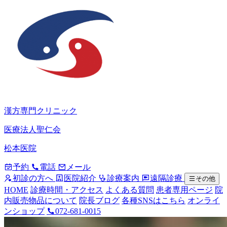
漢方専門クリニック
医療法人聖仁会
松本医院
予約
電話
メール
初診の方へ
医院紹介
診療案内
遠隔診療
その他
HOME
診療時間・アクセス
よくある質問
患者専用ページ
院
内販売物品について
院長ブログ
各種SNSはこちら
オンライ
ンショップ
072-681-0015