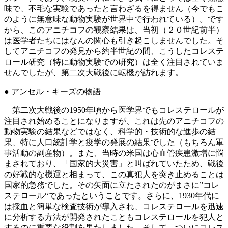
味で、不毛な実験であったと言わざるを得ません（今でもこ
のように無意味な動物実験が世界中で行われている）。です
から、このアニチコフの観察結果は、当初（２０世紀前半）
は医学者たちにはなんの関心も引き起こしませんでした。そ
してアニチコフの発見から約半世紀の間、こうしたコレステ
ロール研究（特に動物実験での研究）は全く注目されていま
せんでしたが、第二次大戦後に転機が訪れます。
● アンセル・キーズの物語
第二次大戦後の1950年頃から医学界でもコレステロールが
注目され始めることになりますが、これは先のアニチコフの
動物実験の結果などではなく、科学的・技術的な進歩の結
果、特に人口統計学と疫学の発展の結果でした（もちろん軍
事活動の副産物）。また、当時の米国は心血管疾患激増に悩
まされており、「国家的大災害」と叫ばれていたため、戦後
の好戦的な機運と相まって、この真犯人を突き止めることは
国家的急務でした。その矢面に立たされたのがまさに”コレ
ステロール“であったということです。さらに、1930年代に
は採血と簡単な検査技術が導入され、コレステロールを迅速
に分析する方法が開発されたこともコレステロールを犯人と
するのに重要な役割を果たしました。そして、ついにコレス