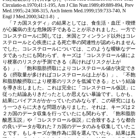
Circulatio-n.1970;41:1-195, Am J Clin Nutr.1989;49:889-894, Prev
Med.1995;-24:308-315, Arch Intern Med.1999;159:733-740, N
Engl J Med.2000;342:1-8）。
「７カ国スタディ」の結果としては、食生活・血圧・喫煙
が心臓病の主な危険因子であることが示されました。一方で
コレステロールに関しては、米国とフィンランド以外はコレ
ステロールと心疾患による死亡率の関連性が認められません
でした。コレステロールについては、このような曖昧なデー
タであったにも関わらず、キーズは「コレステロール値によ
り梗塞のリスクが予測できる（高ければリスクが上が
る）」、「飽和脂肪摂取によりコレステロール値が決定でき
る（摂取量が多ければコレステロールは上がる）」、「不飽
和脂肪酸摂取により梗塞のリスクを低減できる」という結論
を導き出しました。これは完全に「コレステロール仮説」に
従った結論ありきだったとしか思えない暴論です。しかも、
結果にバイアスがかかっていたのみならず、この研究にはも
う一つさらに大きな問題がありました。それは、キーズは２
２カ国のデータ収集を行っていたにも関わらず、「飽和脂肪
酸悪玉説」や「コレステロール仮説」に合致するような都合
の良いデータが取れた７カ国のデータのみを収集していたこ
とです。もしキーズが無作為に国を選んでいたら、結果は真