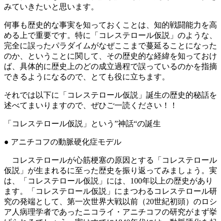
みていきたいと思います。
何事も歴史的な事実を知っておくことは、知的戦闘能力を高
める上で重要です。特に「コレステロール仮説」のような、
完全に誤ったパラダイムがなぜここまで蔓延ることになった
のか、ということに関して、その歴史的な経緯を知っておけ
ば、具体的に歴史上のどの成立過程で誤っているのかを指摘
できるようになるので、とても役に立ちます。
それでは以下に「コレステロール仮説」誕生の歴史的秘話を
述べてまいりますので、ぜひご一読ください！！
「コレステロール仮説」という”神話“の誕生
● アニチコフの動脈硬化症モデル
コレステロールが心筋梗塞の原因とする「コレステロール
仮説」が生まれるに至った歴史を振り返ってみましょう。実
は、「コレステロール仮説」には、100年以上の歴史があり
ます。「コレステロール仮説」にまつわるコレステロール研
究の発端として、第一次世界大戦以前（20世紀初頭）のロシ
ア人病理学者であったニコライ・アニチコフの研究がまず挙