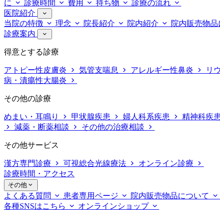
に
診療時間
費用
持ち物
診療の流れ
医院紹介
当院の特徴
理念
院長紹介
院内紹介
院内販売物品
診療案内
得意とする診療
アトピー性皮膚炎
気管支喘息
アレルギー性鼻炎
リ
病・潰瘍性大腸炎
その他の診療
めまい・耳鳴り
甲状腺疾患
婦人科系疾患
精神科疾
減薬・断薬相談
その他の治療相談
その他サービス
漢方専門診療
可視総合光線療法
オンライン診療
診療時間・アクセス
その他
よくある質問
患者専用ページ
院内販売物品について
各種SNSはこちら
オンラインショップ