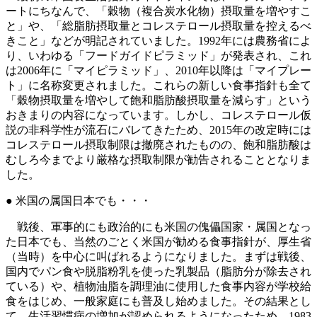
ートにちなんで、「穀物（複合炭水化物）摂取量を増やすこ
と」や、「総脂肪摂取量とコレステロール摂取量を控えるべ
きこと」などが明記されていました。1992年には農務省によ
り、いわゆる「フードガイドピラミッド」が発表され、これ
は2006年に「マイピラミッド」、2010年以降は「マイプレー
ト」に名称変更されました。これらの新しい食事指針も全て
「穀物摂取量を増やして飽和脂肪酸摂取量を減らす」という
おきまりの内容になっています。しかし、コレステロール仮
説の非科学性が流石にバレてきたため、2015年の改定時には
コレステロール摂取制限は撤廃されたものの、飽和脂肪酸は
むしろ今までより厳格な摂取制限が勧告されることとなりま
した。
● 米国の属国日本でも・・・
戦後、軍事的にも政治的にも米国の傀儡国家・属国となっ
た日本でも、当然のごとく米国が勧める食事指針が、厚生省
（当時）を中心に叫ばれるようになりました。まずは戦後、
国内でパン食や脱脂粉乳を使った乳製品（脂肪分が除去され
ている）や、植物油脂を調理油に使用した食事内容が学校給
食をはじめ、一般家庭にも普及し始めました。その結果とし
て、生活習慣病の増加が認められるようになったため、1983