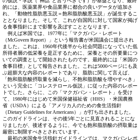
の仮説・学説（”神話“と言うべきです）が基盤となり、最終
的には、医薬業界や食品業界に都合の良いデータが追加さ
れ、「動物性脂肪悪玉説＝飽和脂肪酸悪玉説」が誕生するこ
ととなりました。そして、これが自国民に対して国家が掲げ
る食事指針にまで影響を及ぼすこととなります。
例えば米国では、1977年に「マクガバン・レポート
（McGovern Report）」という報告書が米国議会に提出され
ました。これは、1960年代後半から社会問題になっていた低
所得者層の低栄養を是正するために、栄養とその所要量につ
いての調査として開始されたものです。最終的には「米国の
食事目標」として報告されました。これは5000ページにも及
ぶ超膨大な内容のレポートであり、脂肪に関して言えば、
「飽和脂肪酸摂取量を減らし、不飽和脂肪酸を増やすべき」
という完全に「コレステロール仮説」に従った内容のレポー
トでした。さらに、この「マクガバン・レポート」を受け
て、1980年にはじめて米国保健福祉省（HHS）・米国農務
省（USDA）による「アメリカ人のための食生活指針
（Dietary Guidelines for Americans）」が打ち出されました。
このガイドラインは、その後5年ごとに見直されることにな
りましたが、後述するように、今でも飽和脂肪酸の摂取量は
厳密に制限すべきとされています。
最初の米国食生活指針ガイドラインでは、マクガバンレポ