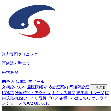
漢方専門クリニック
医療法人聖仁会
松本医院
予約
電話
メール
初診の方へ
医院紹介
診療案内
遠隔診療
その他
HOME
診療時間・アクセス
よくある質問
患者専用ページ
院
内販売物品について
院長ブログ
各種SNSはこちら
オンライ
ンショップ
072-681-0015