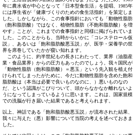
年に農水省が中心となって「日本型食生活」を提唱、1985年
には厚生省が「健康づくりのための食生活指針」を策定しま
した。しかしながら、この食事指針においても「動物性脂肪
（飽和脂肪酸）ではなく、植物性脂肪（不飽和脂肪酸）を増
やす」ことが、これまでの食事指針と同様に掲げられていま
した。このことからも、当時からいかに「コレステロール仮
説」、あるいは「飽和脂肪酸悪玉説」が、医学・栄養学の世
界を席巻していたかが窺い知れます。
このように、約半世紀もの長きにわたって、業界（油脂産
業・食品業界）からの圧力もあったのでしょう。我々国民が
「動物性脂肪（飽和脂肪酸）＝悪玉」という先入観を植え付
けられてしまったがために、今だに動物性脂肪を含めた飽和
脂肪酸は（本当は必要で良いものなのに、）悪いものなの
だ、という認識がこびりついて、頭からなかなか離れないよ
うになってしまっているように思います。これは、国家規模
での洗脳が行き届いた結果であると考えられます。
以上、神話である「飽和脂肪酸悪玉説」が流布された結果、
我々に与えた（悪）影響について当院の考えを述べておきま
した。