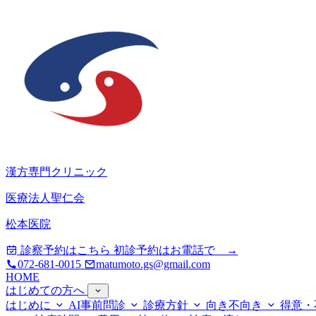
漢方専門クリニック
医療法人聖仁会
松本医院
診察予約はこちら
初診予約はお電話で →
072-681-0015
matumoto.gs@gmail.com
HOME
はじめての方へ
はじめに
AI事前問診
診療方針
向き不向き
得意・