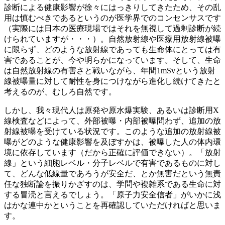
診断による健康影響が徐々にはっきりしてきたため、その乱
用は慎むべきであるというのが医学界でのコンセンサスです
（実際には日本の医療現場ではそれを無視して過剰診断が続
けられていますが・・・）。自然放射線や医療用放射線被曝
に限らず、どのような放射線であっても生命体にとっては有
害であることが、今や明らかになっています。そして、生命
は自然放射線の有害さと戦いながら、年間1mSvという放射
線被曝量に対して耐性を身につけながら進化し続けてきたと
考えるのが、むしろ自然です。
しかし、我々現代人は原発や原水爆実験、あるいは診断用X
線検査などによって、外部被曝・内部被曝問わず、追加の放
射線被曝を受けている状況です。このような追加の放射線被
曝がどのような健康影響を及ぼすかは、被曝した人の体内環
境に依存しています（だから正確に評価できない）。「放射
線」という細胞レベル・分子レベルで有害であるものに対し
て、どんな低線量であろうが安全だ、とか無害だという無責
任な独断論を振りかざすのは、学問や複雑系である生命に対
する冒涜と言えるでしょう。「原子力安全信者」がいかに浅
はかな連中かということを再確認していただければと思いま
す。