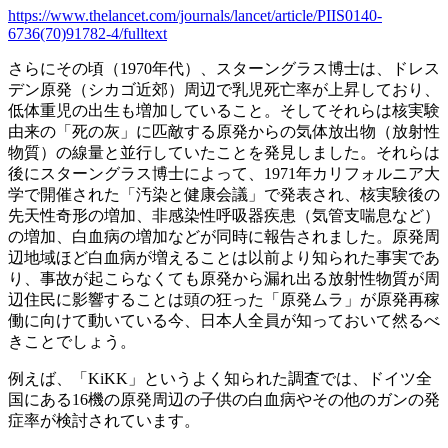
https://www.thelancet.com/journals/lancet/article/PIIS0140-
6736(70)91782-4/fulltext
さらにその頃（1970年代）、スターングラス博士は、ドレス
デン原発（シカゴ近郊）周辺で乳児死亡率が上昇しており、
低体重児の出生も増加していること。そしてそれらは核実験
由来の「死の灰」に匹敵する原発からの気体放出物（放射性
物質）の線量と並行していたことを発見しました。それらは
後にスターングラス博士によって、1971年カリフォルニア大
学で開催された「汚染と健康会議」で発表され、核実験後の
先天性奇形の増加、非感染性呼吸器疾患（気管支喘息など）
の増加、白血病の増加などが同時に報告されました。原発周
辺地域ほど白血病が増えることは以前より知られた事実であ
り、事故が起こらなくても原発から漏れ出る放射性物質が周
辺住民に影響することは頭の狂った「原発ムラ」が原発再稼
働に向けて動いている今、日本人全員が知っておいて然るべ
きことでしょう。
例えば、「KiKK」というよく知られた調査では、ドイツ全
国にある16機の原発周辺の子供の白血病やその他のガンの発
症率が検討されています。