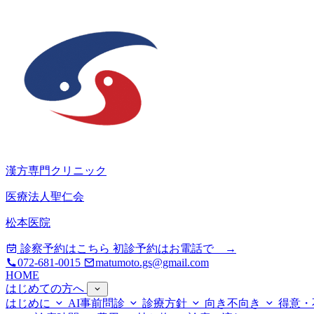
漢方専門クリニック
医療法人聖仁会
松本医院
診察予約はこちら
初診予約はお電話で →
072-681-0015
matumoto.gs@gmail.com
HOME
はじめての方へ
はじめに
AI事前問診
診療方針
向き不向き
得意・