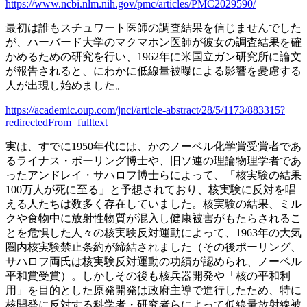
https://www.ncbi.nlm.nih.gov/pmc/articles/PMC2029590/
最初は誰もスチュワート医師の調査結果を信じませんでした
が、ハーバード大学のマクマホン医師が彼女の調査結果を確
かめるための研究を行い、1962年に米国立ガン研究所に論文
が報告されると、にわかに低線量被曝による影響を憂慮する
人が出現し始めました。
https://academic.oup.com/jnci/article-abstract/28/5/1173/883315?
redirectedFrom=fulltext
実は、すでに1950年代には、かのノーベル化学賞受賞者であ
るライナス・ポーリング博士や、旧ソ連の理論物理学者であ
ったアンドレイ・サハロフ博士らによって、「核実験の結果
100万人が死に至る」と予想されており、核実験に反対を唱
える人たちは数多く存在していました。核実験の結果、ミル
クや食物中に放射性物質が混入し健康被害がもたらされるこ
とを危惧した人々の核実験反対運動によって、1963年の大気
圏内核実験禁止条約が締結されました（その後ポーリング、
サハロフ両氏は核実験反対運動の功績が認められ、ノーベル
平和賞受賞）。しかしその後も核兵器開発や「核の平和利
用」を目的とした原発開発は政府主導で進行したため、特に
核開発に反対する科学者・研究者らによって低線量放射線被