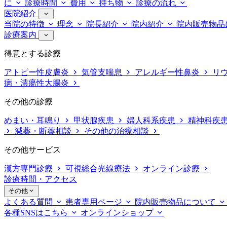
に
診療時間
費用
持ち物
診療の流れ
医院紹介
当院の特徴
理念
院長紹介
院内紹介
院内販売物品
診療案内
得意とする診療
アトピー性皮膚炎
気管支喘息
アレルギー性鼻炎
リ
病・潰瘍性大腸炎
その他の診療
めまい・耳鳴り
甲状腺疾患
婦人科系疾患
精神科疾
減薬・断薬相談
その他の治療相談
その他サービス
漢方専門診療
可視総合光線療法
オンライン診療
診療時間・アクセス
その他
よくある質問
患者専用ページ
院内販売物品について
各種SNSはこちら
オンラインショップ