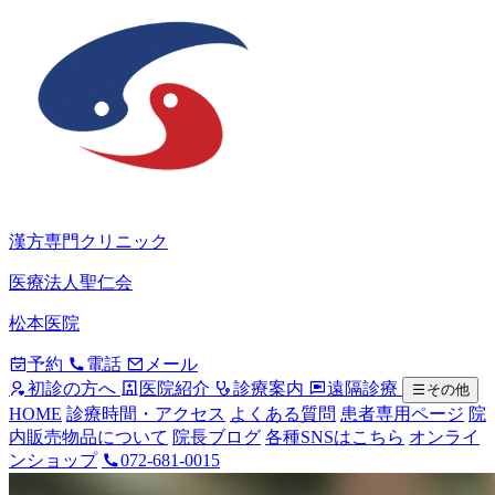
漢方専門クリニック
医療法人聖仁会
松本医院
予約
電話
メール
初診の方へ
医院紹介
診療案内
遠隔診療
その他
HOME
診療時間・アクセス
よくある質問
患者専用ページ
院
内販売物品について
院長ブログ
各種SNSはこちら
オンライ
ンショップ
072-681-0015