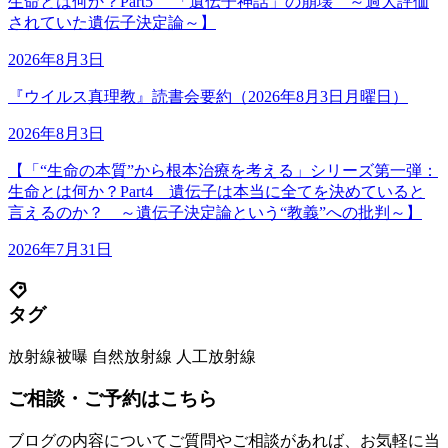
生命とは何か？Part5 「遺伝子神話」の崩壊 ～過大評価
されていた遺伝子決定論～】
2026年8月3日
『ウイルス真理教』読書会要約（2026年8月3日月曜日）
2026年8月3日
【「“生命の本質”から根本治療を考える」シリーズ第一弾：
生命とは何か？Part4 遺伝子は本当に全てを決めていると
言えるのか？ ～遺伝子決定論という“教義”への批判～】
2026年7月31日
タグ
放射線被曝
自然放射線
人工放射線
ご相談・ご予約はこちら
ブログの内容についてご質問やご相談があれば、お気軽に当