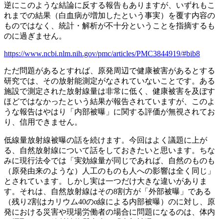
逆にこのような結論に反する報告もありますが、いずれもこ
れまでの結果（白血病が増加したという事実）を覆す内容の
ものではなく、統計・解析が不十分ということを指摘するも
のに過ぎません。
https://www.ncbi.nlm.nih.gov/pmc/articles/PMC3844919/#bib8
ただ問題があるとすれば、原発周辺で健康被害があるとする
研究では、その放射能測定がなされていないことです。ある
施設で測定された放射線量は非常に低く、健康被害を及ぼす
ほどではなかったという結果が報告されていますが、このよ
うな報告はやはり「内部被曝」に関する評価が無視されてお
り、信用できません。
低線量放射線被曝の話を続けます。今回はよく議題に上が
る、自然放射線について話をしておきたいと思います。ちな
みに現行法令では「実効線量が同じであれば、自然のものも
（原発由来のような）人工のものも人への影響は全く同じ」
とされています。しかし実は一つだけ大きな違いがありま
す。それは、自然放射線はその8割方が「外部被曝」である
（残り2割はカリウム40のα線による内部被曝）のに対し、原
発における災害や現場労働者の場合に問題になるのは、体内