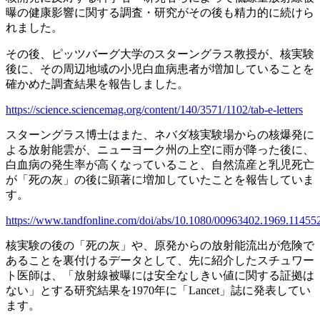
曝の健康影響に関する調査・研究がその後も精力的に続けら
れました。
その後、ピッツバーグ大学のスターングラス教授が、核実験
後に、その周辺地域の小児白血病患者が増加していることを
確かめた調査結果を報告しました。
https://science.sciencemag.org/content/140/3571/1102/tab-e-letters
スターングラス博士はまた、ネバダ核実験場からの核爆発に
よる放射能雲が、ニューヨーク州の上空に雨が降った後に、
白血病の発生率が高くなっていること、自然流産と乳児死亡
が「死の灰」の後に顕著に増加していたことを報告していま
す。
https://www.tandfonline.com/doi/abs/10.1080/00963402.1969.11455
核実験の後の「死の灰」や、原発からの放射能流出が危険で
あることを裏付けるデータとして、先に紹介したスチュワー
ト医師は、「放射線被曝には安全なしきい値に関する証拠は
ない」とする研究結果を1970年に「Lancet」誌に発表してい
ます。