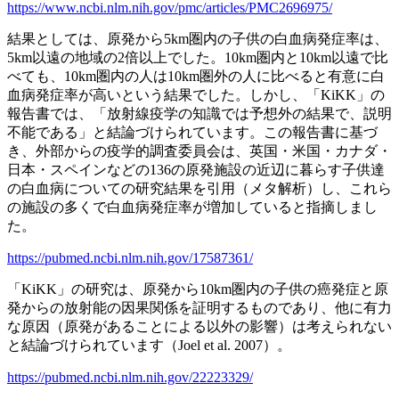
https://www.ncbi.nlm.nih.gov/pmc/articles/PMC2696975/
結果としては、原発から5km圏内の子供の白血病発症率は、
5km以遠の地域の2倍以上でした。10km圏内と10km以遠で比
べても、10km圏内の人は10km圏外の人に比べると有意に白
血病発症率が高いという結果でした。しかし、「KiKK」の
報告書では、「放射線疫学の知識では予想外の結果で、説明
不能である」と結論づけられています。この報告書に基づ
き、外部からの疫学的調査委員会は、英国・米国・カナダ・
日本・スペインなどの136の原発施設の近辺に暮らす子供達
の白血病についての研究結果を引用（メタ解析）し、これら
の施設の多くで白血病発症率が増加していると指摘しまし
た。
https://pubmed.ncbi.nlm.nih.gov/17587361/
「KiKK」の研究は、原発から10km圏内の子供の癌発症と原
発からの放射能の因果関係を証明するものであり、他に有力
な原因（原発があることによる以外の影響）は考えられない
と結論づけられています（Joel et al. 2007）。
https://pubmed.ncbi.nlm.nih.gov/22223329/