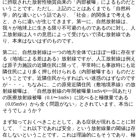
に摂取された放射性物質由来の「内部被曝」によるものだと
いうことです。ただし、上記のことはあくまでも「自然科
学」的な違いという話であり、「社会」的関係まで考える
と、さらに違いが生じてきます。第一に、自然放射線は、
我々が地球上に生きる限り不可避のものであるのに対し、人
工放射線は人々の意思によって受けないで済む放射線であ
り、本来はないはずのものです。
第二に、自然放射線は一つの地方全体ではほぼ一様に存在す
る（地域による差はある）放射線ですが、人工放射線は例え
ば原子力施設の近隣住民に限って、平常時にも事故時にも近
隣住民により多く押し付けられる（内部被曝する）ものだと
いうことです。近隣住民からすればいい迷惑のはずなのです
が・・・。ちなみに、この原発近隣住民（敷地境界線）の放
射線被曝は、「自然放射線の年間被曝量1mSvや一回あたり
の医療放射線被曝（0.1〜1mSv）に比べると極微量である
（0.05mSv）から全く問題がない」とされています。本当に
そうでしょうか？
まず知っておくべきこととして、ある症状が現れることに対
して、「これ以下であれば安全」という放射線量の閾値は存
在しないということです。これは理論的にもそうであり、極