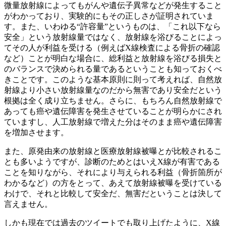
微量放射線によってもがんや遺伝子異常などが発生すること
がわかっており、実験的にもその正しさが証明されていま
す。また、いわゆる“許容量”というものは、「これ以下なら
安全」という放射線量ではなく、放射線を浴びることによっ
てその人が利益を受ける（例えばX線検査による骨折の確認
など）ことが明白な場合に、総利益と放射線を浴びる損失と
のバランスで決められる量であるということも知っておくべ
きことです。このような基本原則に則って考えれば、自然放
射線より小さい放射線量なのだから無害であり安全だという
根拠は全く成り立ちません。さらに、もちろん自然放射線で
あっても癌や遺伝障害を発生させていることが明らかにされ
ていますし、人工放射線で増えた分はそのまま癌や遺伝障害
を増加させます。
また、原発由来の放射線と医療放射線被曝とが比較されるこ
とも多いようですが、診断のためとはいえX線が有害である
ことを知りながら、それにより与えられる利益（骨折箇所が
わかるなど）の方をとって、あえて放射線被曝を受けている
わけで、それと比較して安全だ、無害だということは決して
言えません。
しかも現在では過去のツイートでも取り上げたように、X線