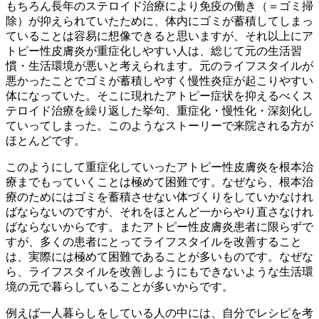
もちろん長年のステロイド治療により免疫の働き（＝ゴミ掃
除）が抑えられていたために、体内にゴミが蓄積してしまっ
ていることは容易に想像できると思いますが、それ以上にア
トピー性皮膚炎が重症化しやすい人は、総じて元の生活習
慣・生活環境が悪いと考えられます。元のライフスタイルが
悪かったことでゴミが蓄積しやすく慢性炎症が起こりやすい
体になっていた。そこに現れたアトピー症状を抑えるべくス
テロイド治療を繰り返した挙句、重症化・慢性化・深刻化し
ていってしまった。このようなストーリーで来院される方が
ほとんどです。
このようにして重症化していったアトピー性皮膚炎を根本治
療までもっていくことは極めて困難です。なぜなら、根本治
療のためにはゴミを蓄積させない体づくりをしていかなけれ
ばならないのですが、それをほとんど一からやり直さなけれ
ばならないからです。またアトピー性皮膚炎患者に限らずで
すが、多くの患者にとってライフスタイルを改善すること
は、実際には極めて困難であることが多いものです。なぜな
ら、ライフスタイルを改善しようにもできないような生活環
境の元で暮らしていることが多いからです。
例えば一人暮らしをしている人の中には、自分でレシピを考