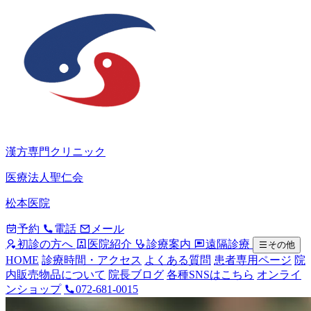
漢方専門クリニック
医療法人聖仁会
松本医院
予約
電話
メール
初診の方へ
医院紹介
診療案内
遠隔診療
その他
HOME
診療時間・アクセス
よくある質問
患者専用ページ
院
内販売物品について
院長ブログ
各種SNSはこちら
オンライ
ンショップ
072-681-0015