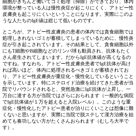
細胞がきちんと働いてゴミ処理（掃除）ができており、体内
環境が整っている人は慢性炎症が起こりにくく、アトピー性
皮膚炎も起こりにくいということになります。実際にこのよ
うな人たちのIgE値は総じて低いものです。
ところが、アトピー性皮膚炎の患者の体内では貪食細胞では
処理しきれないゴミが蓄積してしまっているために、慢性炎
症が引き起こされています。その結果として、貪食細胞以外
にもT細胞やB細胞などのリンパ球も動員され、抗体もたく
さん産生されてしまいます。だからIgE抗体値が高くなるの
ですね。すなわち、アトピー性皮膚炎患者でIgE抗体が高け
れば高いほど、体内に処理されるべきゴミが蓄積されてお
り、アトピー性皮膚炎が重症化・慢性化しているということ
を示しています。特にステロイド治療を続けてきた患者が当
院でリバウンドされると、突然急激にIgE抗体が上昇し、一
万台に達する方が当院ではざらにおられます（一般的な病院
でIgE抗体値が１万を超えると入院レベル）。このような重
症化・慢性化したアトピー患者が治りにくいことは想像に難
くないと思いますが、実際に当院で脱ステして漢方治療を始
めても奏功しない方がたくさんおられます（むしろ大半で
す）。