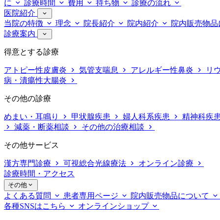
に
診療時間
費用
持ち物
診療の流れ
医院紹介
当院の特徴
理念
院長紹介
院内紹介
院内販売物品
診療案内
得意とする診療
アトピー性皮膚炎
気管支喘息
アレルギー性鼻炎
リ
病・潰瘍性大腸炎
その他の診療
めまい・耳鳴り
甲状腺疾患
婦人科系疾患
精神科疾
減薬・断薬相談
その他の治療相談
その他サービス
漢方専門診療
可視総合光線療法
オンライン診療
診療時間・アクセス
その他
よくある質問
患者専用ページ
院内販売物品について
各種SNSはこちら
オンラインショップ