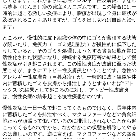
してきます。これがまさに急性アレルギー性皮膚炎、すなわ
ち蕁麻（じんま）疹の発症メカニズムです。この場合には一
時的に起こる激しい炎症により、膨疹が出現し全身に症状が
及ぼされることもありますが、ゴミを出し切れば自然と治り
ます。
ところが、慢性的に皮下組織や体の中にゴミが蓄積する状態
が続いたり、免疫力（＝ゴミ処理能力）が慢性的に低下した
りしていると、そのゴミを処理しようとする貪食細胞が常に
活性化された状態になり、持続する免疫応答の結果として慢
性炎症が引き起こされます。この慢性炎症が皮膚に至った状
態こそが、まさにアトピー性皮膚炎ということです。急性の
アレルギー性皮膚炎（＝蕁麻疹）が、一時的に皮下組織や体
内に蓄積したゴミを皮膚から排泄しようとするいわば“デト
ックス”の結果として起こるのに対し、アトピー性皮膚炎
は、慢性炎症の結果起こる慢性疾患なのです。
慢性炎症は一日一夜で起こってくるものではなく、長年体内
に蓄積したゴミを排泄すべく、マクロファージなどの貪食細
胞たちが頑張って働いているのに排泄しきれないことから起
こってくるものですから、なかなかこの状態を解除してやる
のは難しいのです。逆に言えば、マクロファージなどの貪食