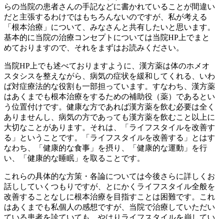
らの当院の患者さんの手記などに書かれていることが間違い
だと主張するわけではもちろんないのですが、私が考える
「根本治療」について、みなさんと共有したいと思います。
基本的に当院の治療コンセプトについては当院HP上でまと
めておりますので、それをまずはお読みください。
当院HP上でも述べておりますように、漢方薬は体のホメオ
スタシスを整えながら、病気の症状を緩和してくれる、いわ
ば対症療法的な役割も一部担っています。すなわち、漢方薬
はあくまでも根本治療をするための補助役（薬）であるとい
う位置付けです。健康な方であれば漢方薬を飲む必要は全く
ありませんし、病気の方であっても漢方薬を飲むこと以上に
大切なことがあります。それは、「ライフスタイルを改善す
る」ということです。「ライフスタイルを改善する」とはす
なわち、「健康的な食事」を摂り、「健康的な運動」を行
い、「健康的な睡眠」を取ることです。
これらの具体的な方策・各論については今後さらに詳しくお
話ししていくつもりですが、とにかくライフスタイル全般を
改善することなしに根本治療を目指すことは困難です。これ
はあくまでも私個人の感想ですが、当院で治療していただい
ている患者を診ていても、やはりライフスタイルを崩してい