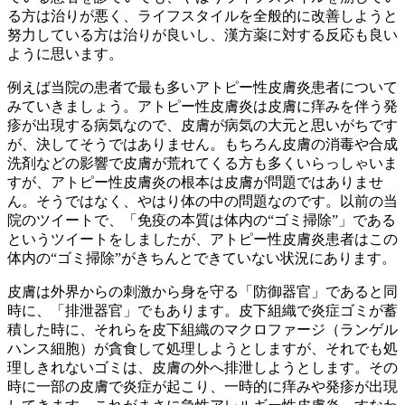
る方は治りが悪く、ライフスタイルを全般的に改善しようと
努力している方は治りが良いし、漢方薬に対する反応も良い
ように思います。
例えば当院の患者で最も多いアトピー性皮膚炎患者について
みていきましょう。アトピー性皮膚炎は皮膚に痒みを伴う発
疹が出現する病気なので、皮膚が病気の大元と思いがちです
が、決してそうではありません。もちろん皮膚の消毒や合成
洗剤などの影響で皮膚が荒れてくる方も多くいらっしゃいま
すが、アトピー性皮膚炎の根本は皮膚が問題ではありませ
ん。そうではなく、やはり体の中の問題なのです。以前の当
院のツイートで、「免疫の本質は体内の“ゴミ掃除”」である
というツイートをしましたが、アトピー性皮膚炎患者はこの
体内の“ゴミ掃除”がきちんとできていない状況にあります。
皮膚は外界からの刺激から身を守る「防御器官」であると同
時に、「排泄器官」でもあります。皮下組織で炎症ゴミが蓄
積した時に、それらを皮下組織のマクロファージ（ランゲル
ハンス細胞）が貪食して処理しようとしますが、それでも処
理しきれないゴミは、皮膚の外へ排泄しようとします。その
時に一部の皮膚で炎症が起こり、一時的に痒みや発疹が出現