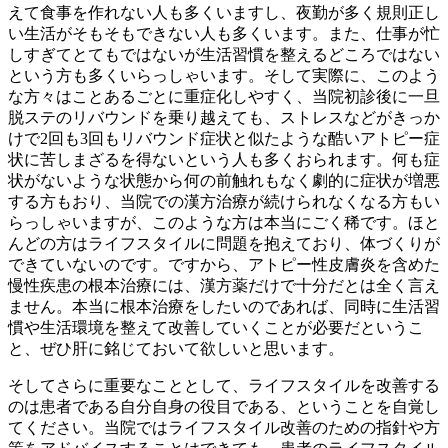
えて食事を作れない人も多くいますし、夜勤が多く規則正し
い生活がそもそもできない人も多くいます。また、仕事が忙
しすぎてとてもではないが生活習慣を整えるどころではない
という方も多くいらっしゃいます。そして実際に、このよう
な方々はことあるごとに重症化しやすく、当院初診後に一旦
脱ステのリバウンドを乗り越えても、ストレスなどがきっか
けで2回も3回もリバウンド症状と似たような酷いアトピー症
状に苦しまざるを得ないという人も多くおられます。何も症
状がないような状態から何の前触れもなく劇的に症状が増悪
する方もおり、当院での漢方治療が続けられなくなる方もい
らっしゃいますが、このような方は本当にごく稀です。ほと
んどの方はライフスタイルに問題を抱えており、体づくりが
できていないのです。ですから、アトピー性皮膚炎を含めた
慢性疾患の根本治療には、漢方薬だけで十分だとは全く言え
ません。本当に根本治療をしたいのであれば、同時に生活習
慣や生活環境を整えて改善していくことが必要だというこ
と、ぜひ肝に銘じておいて欲しいと思います。
そしてさらに重要なこととして、ライフスタイルを改善する
のは患者である自分自身の役目である、ということを自覚し
てください。当院ではライフスタイル改善のための指針や方