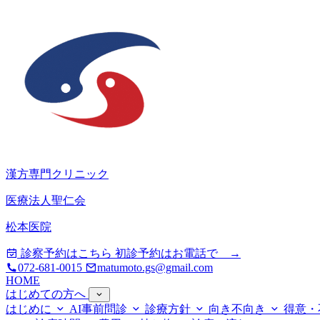
漢方専門クリニック
医療法人聖仁会
松本医院
診察予約はこちら
初診予約はお電話で →
072-681-0015
matumoto.gs@gmail.com
HOME
はじめての方へ
はじめに
AI事前問診
診療方針
向き不向き
得意・