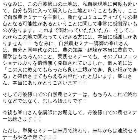
ちなみに、この丹波篠山の土地は、私自身現地に何度も赴い
て、自分も気に入って購入した土地ということもあり、ここ
で自然農セミナーを主催し、新たなコミュニティづくりの拠
点となる可能性があるということに関して非常に感慨深いも
のがあります。 これまで関わっていただいた方、そしてこ
れからこの地で関わってくださる方には、本当に感謝しかあ
りません！！ ちなみに、自然農セミナー講師の峯山さん
は、自分と同年代なのに、農の知識・経験が本当に豊富で、
座学はもちろんのこと、実践セミナーでも、そのプロフェッ
ショナルぶりを遺憾無く発揮されていました。個人的には
「この人に教えてもらったら良い土壌ができ、良い畑ができ
る」と確信させてもらえる内容だったと思います。峯山さ
ん、本当にありがとうございます！！
そして丹波篠山での自然農セミナーは、もちろんこれで終わ
りなどではなく、むしろ始まりです！
今後も峯山さんを講師にお迎えして、丹波篠山での農セミナ
ーは続きます！！
ただし、単発セミナーは来月で終わり。来年からは連続セミ
ナーもやる予定です！！