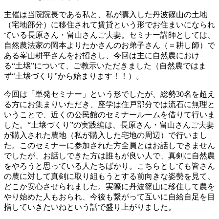
主催は当院院長である私と、私が購入した丹波篠山の土地
（宅地部分）に移住されて賃貸という形でお住まいになられ
ている長原さん・畠山さんご夫妻。セミナー講師としては、
自然農法家の
岡本よりたか
さんのお弟子さん（＝耕し師）で
ある
峯山耕平
さんをお招きし、今回は主に自然農におけ
る“土壌”について、ご教示いただきました（自然農ではま
ず“土壌づくり”から始まります！！）。
今回は「単発セミナー」という形でしたが、総勢30名を超え
る方にお集まりいただき、座学は住戸部分では流石に無理と
いうことで、近くの公民館のセミナールームを借りて行いま
した。“土壌づくり”の実践編は、長原さん・畠山さんご夫妻
が購入された農地（私が購入した宅地の周辺）で行いまし
た。このセミナーに参加された方全員とはお話しできません
でしたが、お話しできた方は誰もが良い人で、真剣に自然農
をやろうと思っている人たちばかり。こちらとしても皆さん
の農に対して真剣に取り組もうとする前向きな姿勢を見て、
どこか安心させられました。
実際に丹波篠山に移住して農を
やり始めた人もおられ、今後も繋がって互いに自給自足を目
指していきたいねという話で盛り上がりました。