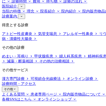
に
診療時間
費用
持ち物
診療の流れ
医院紹介
当院の特徴
理念
院長紹介
院内紹介
院内販売物品
診療案内
得意とする診療
アトピー性皮膚炎
気管支喘息
アレルギー性鼻炎
リ
病・潰瘍性大腸炎
その他の診療
めまい・耳鳴り
甲状腺疾患
婦人科系疾患
精神科疾
減薬・断薬相談
その他の治療相談
その他サービス
漢方専門診療
可視総合光線療法
オンライン診療
診療時間・アクセス
その他
よくある質問
患者専用ページ
院内販売物品について
各種SNSはこちら
オンラインショップ