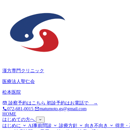
漢方専門クリニック
医療法人聖仁会
松本医院
診察予約はこちら
初診予約はお電話で →
072-681-0015
matumoto.gs@gmail.com
HOME
はじめての方へ
はじめに
AI事前問診
診療方針
向き不向き
得意・