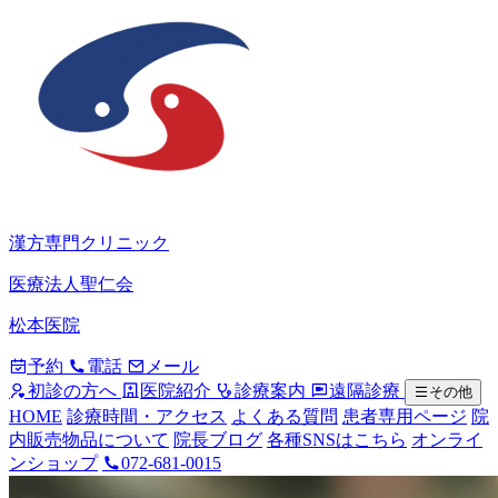
漢方専門クリニック
医療法人聖仁会
松本医院
予約
電話
メール
初診の方へ
医院紹介
診療案内
遠隔診療
その他
HOME
診療時間・アクセス
よくある質問
患者専用ページ
院
内販売物品について
院長ブログ
各種SNSはこちら
オンライ
ンショップ
072-681-0015