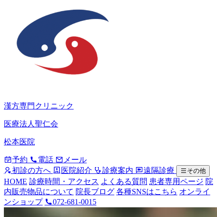
漢方専門クリニック
医療法人聖仁会
松本医院
予約
電話
メール
初診の方へ
医院紹介
診療案内
遠隔診療
その他
HOME
診療時間・アクセス
よくある質問
患者専用ページ
院
内販売物品について
院長ブログ
各種SNSはこちら
オンライ
ンショップ
072-681-0015