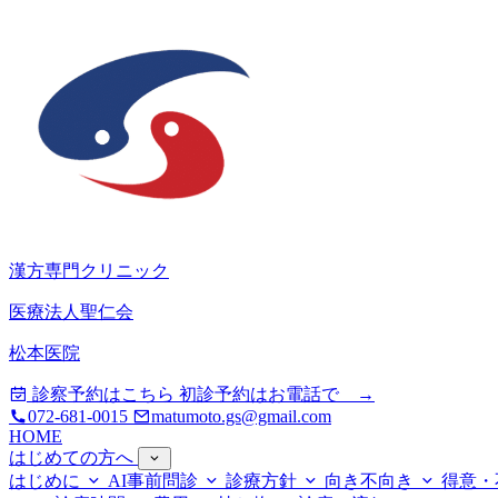
漢方専門クリニック
医療法人聖仁会
松本医院
診察予約はこちら
初診予約はお電話で →
072-681-0015
matumoto.gs@gmail.com
HOME
はじめての方へ
はじめに
AI事前問診
診療方針
向き不向き
得意・