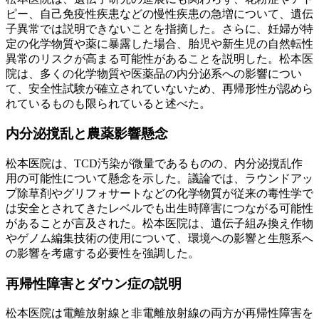
ピー、自己免疫性疾患などの慢性疾患の急増について、遺伝
子異常では説明できないことを指摘した。さらに、妊婦が特
定の化学物質や薬に暴露した場合、胎児や新生児の自然転性
異常のリスクが高まる可能性があることを説明した。松本医
院は、多くの化学物質や医薬品の内分泌系への影響につい
て、安全性試験が確立されていないため、再帰形性が認めら
れているものも限られていると述べた。
内分泌撹乱と農薬影響懸念
松本医院は、TCD汚染が微量であるものの、内分泌撹乱作
用の可能性について懸念を示した。議論では、ラウンドアッ
プ除草剤やグリフォサートなどの化学物質が従来の毒性学で
は安全とされてきたレベルでも出生時障害につながる可能性
があることが言及された。松本医院は、遺伝子組み換え作物
やゲノム編集技術の使用について、環境への影響と生態系へ
の影響を考慮する必要性を強調した。
再帰性障害とダウン症の説明
松本医院は電離放射線と非電離放射線の両方が再帰性障害を