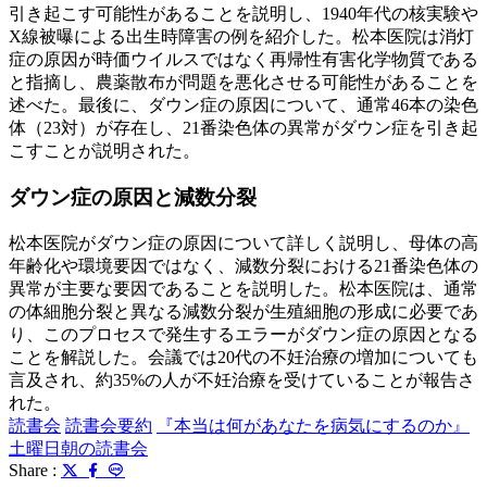
引き起こす可能性があることを説明し、1940年代の核実験や
X線被曝による出生時障害の例を紹介した。松本医院は消灯
症の原因が時価ウイルスではなく再帰性有害化学物質である
と指摘し、農薬散布が問題を悪化させる可能性があることを
述べた。最後に、ダウン症の原因について、通常46本の染色
体（23対）が存在し、21番染色体の異常がダウン症を引き起
こすことが説明された。
ダウン症の原因と減数分裂
松本医院がダウン症の原因について詳しく説明し、母体の高
年齢化や環境要因ではなく、減数分裂における21番染色体の
異常が主要な要因であることを説明した。松本医院は、通常
の体細胞分裂と異なる減数分裂が生殖細胞の形成に必要であ
り、このプロセスで発生するエラーがダウン症の原因となる
ことを解説した。会議では20代の不妊治療の増加についても
言及され、約35%の人が不妊治療を受けていることが報告さ
れた。
読書会
読書会要約
『本当は何があなたを病気にするのか』
土曜日朝の読書会
Share :