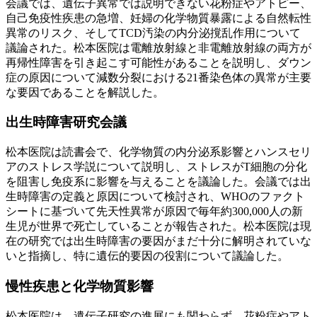
会議では、遺伝子異常では説明できない花粉症やアトピー、
自己免疫性疾患の急増、妊婦の化学物質暴露による自然転性
異常のリスク、そしてTCD汚染の内分泌撹乱作用について
議論された。松本医院は電離放射線と非電離放射線の両方が
再帰性障害を引き起こす可能性があることを説明し、ダウン
症の原因について減数分裂における21番染色体の異常が主要
な要因であることを解説した。
出生時障害研究会議
松本医院は読書会で、化学物質の内分泌系影響とハンスセリ
アのストレス学説について説明し、ストレスがT細胞の分化
を阻害し免疫系に影響を与えることを議論した。会議では出
生時障害の定義と原因について検討され、WHOのファクト
シートに基づいて先天性異常が原因で毎年約300,000人の新
生児が世界で死亡していることが報告された。松本医院は現
在の研究では出生時障害の要因がまだ十分に解明されていな
いと指摘し、特に遺伝的要因の役割について議論した。
慢性疾患と化学物質影響
松本医院は、遺伝子研究の進展にも関わらず、花粉症やアト