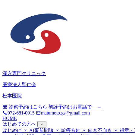
漢方専門クリニック
医療法人聖仁会
松本医院
診察予約はこちら
初診予約はお電話で →
072-681-0015
matumoto.gs@gmail.com
HOME
はじめての方へ
はじめに
AI事前問診
診療方針
向き不向き
得意・