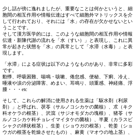
少し話が傍に逸れましたが、重要なことは何かというと、細
胞間の相互作用や情報伝達はすべて細胞外マトリックスを介
して行われており、それには「水」の存在が欠かせないとい
うことです。
そして漢方医学的には、このような細胞間の相互作用や情報
伝達・新陳代謝の流れを「水（すい）」と表現し、これに異
常が起きた状態を「水」の異常として「水滞（水毒）」と表
現します。
「水滞」による症状は以下のようなものがあり、非常に多彩
です。
動悸、呼吸困難、喘鳴・咳嗽、倦怠感、便秘、下痢、冷え、
唾液や涙の分泌障害、めまい、耳鳴り、頭重感、神経痛、浮
腫・・・etc
そして、これらの解消に使用される生薬は「駆水剤（利尿
剤）」と呼ばれ、茯苓（サルノコシカケの菌核）、朮（キク
科オケラの根茎）、沢瀉（サジオモダカの塊根）、猪苓（サ
ルノコシカケ科チョレイマイタケの菌核）、半夏（カラスビ
シャクの球状根茎）、生姜（ショウガの根茎）、乾姜（ショ
ウガの根茎を乾燥させたもの）、麻黄（マオウの地上茎）、