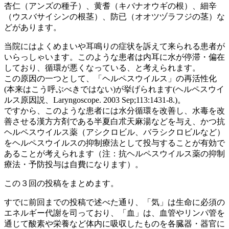
杏仁（アンズの種子）、黄耆（キバナオウギの根）、細辛
（ウスバサイシンの根茎）、防已（オオツヅラフジの茎）な
どがあります。
当院にはよくめまいや耳鳴りの症状を訴えて来られる患者が
いらっしゃいます。このような患者は内耳に水が停滞・偏在
しており、循環が悪くなっている、と考えられます。
この原因の一つとして、「ヘルペスウイルス」の再活性化
(本来はこう呼ぶべきではない)が挙げられます(ヘルペスウイ
ルス原因説、Laryngoscope. 2003 Sep;113:1431-8.)。
ですから、このような患者には水分循環を改善し、水毒を改
善させる漢方方剤である半夏白朮天麻湯などを与え、かつ抗
ヘルペスウイルス薬（アシクロビル、バラシクロビルなど）
をヘルペスウイルスの抑制療法として投与することが有効で
あることが考えられます（注：抗ヘルペスウイルス薬の抑制
療法・予防投与は自費になります）。
この３回の投稿をまとめます。
すでに前回までの投稿で述べた通り、「気」は生命に必須の
エネルギー代謝を司っており、「血」は、血管やリンパ管を
通じて酸素や栄養など体内に吸収したものを各臓器・器官に