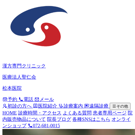
漢方専門クリニック
医療法人聖仁会
松本医院
予約
電話
メール
初診の方へ
医院紹介
診療案内
遠隔診療
その他
HOME
診療時間・アクセス
よくある質問
患者専用ページ
院
内販売物品について
院長ブログ
各種SNSはこちら
オンライ
ンショップ
072-681-0015