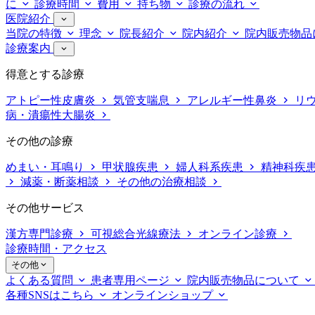
に
診療時間
費用
持ち物
診療の流れ
医院紹介
当院の特徴
理念
院長紹介
院内紹介
院内販売物品
診療案内
得意とする診療
アトピー性皮膚炎
気管支喘息
アレルギー性鼻炎
リ
病・潰瘍性大腸炎
その他の診療
めまい・耳鳴り
甲状腺疾患
婦人科系疾患
精神科疾
減薬・断薬相談
その他の治療相談
その他サービス
漢方専門診療
可視総合光線療法
オンライン診療
診療時間・アクセス
その他
よくある質問
患者専用ページ
院内販売物品について
各種SNSはこちら
オンラインショップ