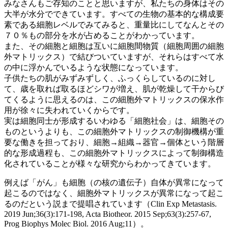
みなさんもご存知のことと思いますが、私たちの身体はその
大半が水分でできています。すべての生物の基本的な構成要
素である細胞レベルでみてみると、重量比にしてなんとその
７０％もの部分を水が占めることがわかっています。
また、その細胞と細胞は互いに細胞間物質（細胞周囲の細胞
外マトリックス）で結びついていますが、それらはすべて水
の中に浮かんでいるような状態になっています。
子供たちの肌がみずみずしく、ふっくらしているのに対し
て、歳を取れば取るほどシワが増え、肌が乾燥して干からび
てくるように思えるのは、この細胞外マトリックスの保水作
用が徐々に失われていくからです。
実は細胞同士が形成するいわゆる「細胞社会」は、細胞その
ものというよりも、この細胞外マトリックスの制御機構が重
要な働きを担っており、細胞→組織→器官→個体という階層
的な形成過程も、この細胞外マトリックスによって制御構造
化されていることが様々な研究からわかってきています。
例えば「がん」も細胞（の核の遺伝子）自体が異常になって
起こるのではなく、細胞外マトリックスが異常になって起こ
るのだという説まで提唱されています（Clin Exp Metastasis.
2019 Jun;36(3):171-198, Acta Biotheor. 2015 Sep;63(3):257-67,
Prog Biophys Molec Biol. 2016 Aug;11）。