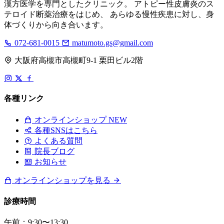
漢方医学を専門としたクリニック。 アトピー性皮膚炎のス
テロイド断薬治療をはじめ、 あらゆる慢性疾患に対し、身
体づくりから向き合います。
072-681-0015
matumoto.gs@gmail.com
大阪府高槻市高槻町9-1 栗田ビル2階
各種リンク
オンラインショップ
NEW
各種SNSはこちら
よくある質問
院長ブログ
お知らせ
オンラインショップを見る
診療時間
午前：9:30〜13:30