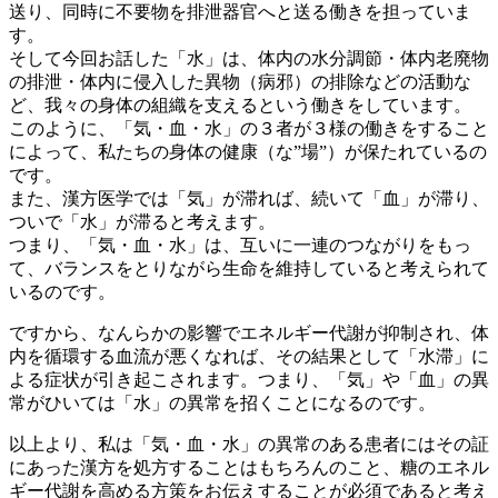
送り、同時に不要物を排泄器官へと送る働きを担っていま
す。
そして今回お話した「水」は、体内の水分調節・体内老廃物
の排泄・体内に侵入した異物（病邪）の排除などの活動な
ど、我々の身体の組織を支えるという働きをしています。
このように、「気・血・水」の３者が３様の働きをすること
によって、私たちの身体の健康（な”場”）が保たれているの
です。
また、漢方医学では「気」が滞れば、続いて「血」が滞り、
ついで「水」が滞ると考えます。
つまり、「気・血・水」は、互いに一連のつながりをもっ
て、バランスをとりながら生命を維持していると考えられて
いるのです。
ですから、なんらかの影響でエネルギー代謝が抑制され、体
内を循環する血流が悪くなれば、その結果として「水滞」に
よる症状が引き起こされます。つまり、「気」や「血」の異
常がひいては「水」の異常を招くことになるのです。
以上より、私は「気・血・水」の異常のある患者にはその証
にあった漢方を処方することはもちろんのこと、糖のエネル
ギー代謝を高める方策をお伝えすることが必須であると考え