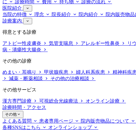
に
診療時間
費用
持ち物
診療の流れ
医院紹介
当院の特徴
理念
院長紹介
院内紹介
院内販売物品
診療案内
得意とする診療
アトピー性皮膚炎
気管支喘息
アレルギー性鼻炎
リ
病・潰瘍性大腸炎
その他の診療
めまい・耳鳴り
甲状腺疾患
婦人科系疾患
精神科疾
減薬・断薬相談
その他の治療相談
その他サービス
漢方専門診療
可視総合光線療法
オンライン診療
診療時間・アクセス
その他
よくある質問
患者専用ページ
院内販売物品について
各種SNSはこちら
オンラインショップ