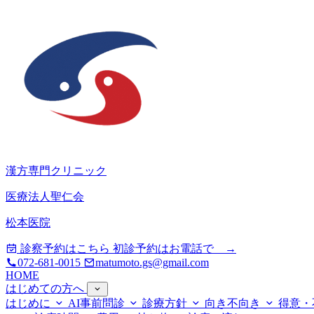
漢方専門クリニック
医療法人聖仁会
松本医院
診察予約はこちら
初診予約はお電話で →
072-681-0015
matumoto.gs@gmail.com
HOME
はじめての方へ
はじめに
AI事前問診
診療方針
向き不向き
得意・