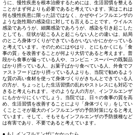
うに、慢性疾患を根本治療するためには、生活習慣を整える
ことがまず何よりも必要であると考えています。実はこれは
何も慢性疾患に限った話ではなく、かぜやインフルエンザの
ような急性期の感染症に対しても言えることです。ウイルス
感染であろうが、細菌感染であろうが、感染を引き起こした
としても、症状が起こる人と起こらない人との違いは、結局
のところ身体づくりができているかいないかにかかっている
と考えています。そのためにはやはり、とにもかくにも「食
事の質」を改善することが何より大切であると考えます。普
段から食事が偏っている人や、コンビニ・スーパーの既製品
ばかり摂っている人、お菓子ばかり食べている人、外食でフ
ァストフードばかり摂っている人よりも、当院で勧めるよう
な質の高い食材を使って身体づくりがきちんとできている人
の方が、ちょっとした生活習慣の乱れやストレスにも対応で
きると考えられます。そのような人の方が、インフルエンザ
にもかかりにくいでしょう。当院では、日々の食事の質を高
め、生活習慣を改善することにより「身体づくり」をしてい
くことこそが最大のインフルエンザの予防対策になると考え
ています。そして、そもそもインフルエンザの予防接種など
は有害であり、不要であると考えています。
● もしインフルエンザにかかったら