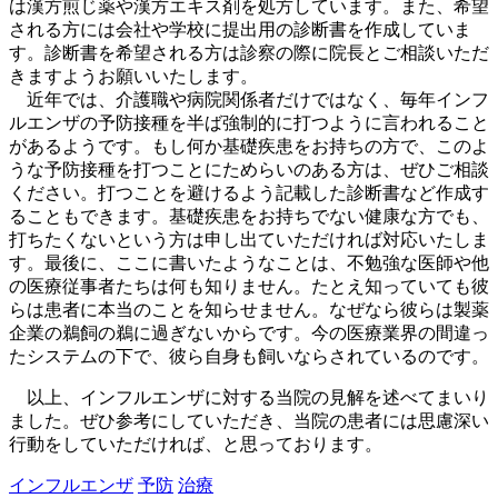
は漢方煎じ薬や漢方エキス剤を処方しています。また、希望
される方には会社や学校に提出用の診断書を作成していま
す。診断書を希望される方は診察の際に院長とご相談いただ
きますようお願いいたします。
近年では、介護職や病院関係者だけではなく、毎年インフ
ルエンザの予防接種を半ば強制的に打つように言われること
があるようです。もし何か基礎疾患をお持ちの方で、このよ
うな予防接種を打つことにためらいのある方は、ぜひご相談
ください。打つことを避けるよう記載した診断書など作成す
ることもできます。基礎疾患をお持ちでない健康な方でも、
打ちたくないという方は申し出ていただければ対応いたしま
す。最後に、ここに書いたようなことは、不勉強な医師や他
の医療従事者たちは何も知りません。たとえ知っていても彼
らは患者に本当のことを知らせません。なぜなら彼らは製薬
企業の鵜飼の鵜に過ぎないからです。今の医療業界の間違っ
たシステムの下で、彼ら自身も飼いならされているのです。
以上、インフルエンザに対する当院の見解を述べてまいり
ました。ぜひ参考にしていただき、当院の患者には思慮深い
行動をしていただければ、と思っております。
インフルエンザ
予防
治療