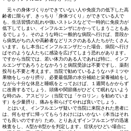
元々の身体づくりができていない人や免疫力の低下した高
齢者に限らず、きっちり「身体づくり」ができている人で
も、生活習慣の乱れや強いストレスなどで一時的に免疫力が
低下してしまい、インフルエンザにかかってしまうこともあ
るでしょう。そのような時に一般的な病院へ行けば、普段か
ら病気がちの人や高齢者などリスクのある人たちがたくさん
います。もし本当にインフルエンザだった場合、病院へ行け
ばそのような人たちに感染を広げてしまう恐れがあります。
ですから当院では、若い体力のある人であれば特に、インフ
ルエンザであろうとなかろうと病院受診は不要ですし、薬剤
投与も不要と考えます。当院で勧めているようなハチミツや
果物をしっかり摂り、必要最低限の水分補給と栄養補給をし
ながら十分な休息と睡眠をとっておけば、１週間もかからず
に改善するでしょう。頭痛や関節痛がひどくて眠れないよう
な時のみ、アスピリン（当院では「ケロリン」を勧めていま
す）を少量摂り、痛みを和らげてやれば良いでしょう。
とはいえ、インフルエンザ疑いで当院に来院された患者に
は、何もせずに帰ってもらうわけにはいかない（本当はそれ
でも良いのですが）ため、とりあえずインフルエンザの迅速
検査をし、A型かB型かを判定します。症状がひどい場合に