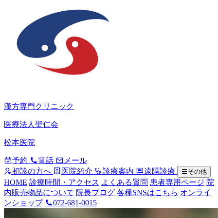
漢方専門クリニック
医療法人聖仁会
松本医院
予約
電話
メール
初診の方へ
医院紹介
診療案内
遠隔診療
その他
HOME
診療時間・アクセス
よくある質問
患者専用ページ
院
内販売物品について
院長ブログ
各種SNSはこちら
オンライ
ンショップ
072-681-0015