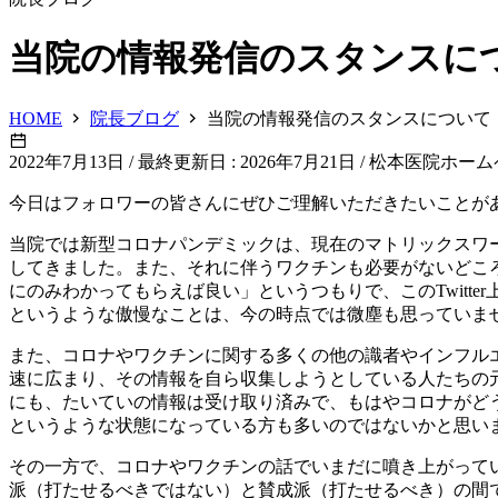
当院の情報発信のスタンスについて
HOME
院長ブログ
当院の情報発信のスタンスについて（202
2022年7月13日
/
最終更新日 : 2026年7月21日
/
松本医院ホーム
今日はフォロワーの皆さんにぜひご理解いただきたいことが
当院では新型コロナパンデミックは、現在のマトリックスワ
してきました。また、それに伴うワクチンも必要がないどこ
にのみわかってもらえば良い」というつもりで、このTwit
というような傲慢なことは、今の時点では微塵も思っていま
また、コロナやワクチンに関する多くの他の識者やインフルエ
速に広まり、その情報を自ら収集しようとしている人たちの
にも、たいていの情報は受け取り済みで、もはやコロナがど
というような状態になっている方も多いのではないかと思い
その一方で、コロナやワクチンの話でいまだに噴き上がっている
派（打たせるべきではない）と賛成派（打たせるべき）の間