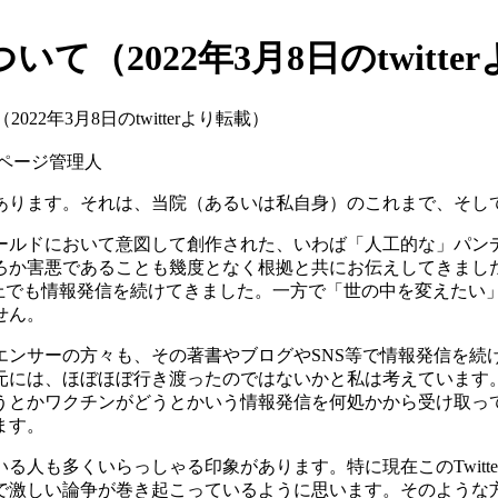
（2022年3月8日のtwitte
2年3月8日のtwitterより転載）
ページ管理人
あります。それは、当院（あるいは私自身）のこれまで、そし
ールドにおいて意図して創作された、いわば「人工的な」パン
ろか害悪であることも幾度となく根拠と共にお伝えしてきまし
ter上でも情報発信を続けてきました。一方で「世の中を変えた
せん。
ンサーの方々も、その著書やブログやSNS等で情報発信を続
元には、ほぼほぼ行き渡ったのではないかと私は考えています
うとかワクチンがどうとかいう情報発信を何処かから受け取っ
ます。
人も多くいらっしゃる印象があります。特に現在このTwitte
で激しい論争が巻き起こっているように思います。そのような