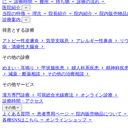
に
診療時間
費用
持ち物
診療の流れ
医院紹介
当院の特徴
理念
院長紹介
院内紹介
院内販売物品
診療案内
得意とする診療
アトピー性皮膚炎
気管支喘息
アレルギー性鼻炎
リ
病・潰瘍性大腸炎
その他の診療
めまい・耳鳴り
甲状腺疾患
婦人科系疾患
精神科疾
減薬・断薬相談
その他の治療相談
その他サービス
漢方専門診療
可視総合光線療法
オンライン診療
診療時間・アクセス
その他
よくある質問
患者専用ページ
院内販売物品について
各種SNSはこちら
オンラインショップ