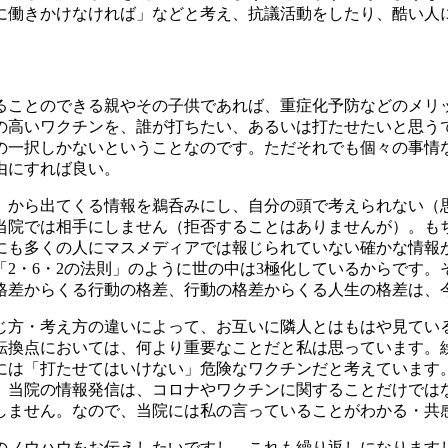
に働きかけなければ」などと考え、抗議活動をしたり、酷い人
ことのできる親やその子供であれば、重症化予防などのメリッ
の高いワクチンを、誰が打ちたい、あるいは打たせたいと思う
の一択しかないということなのです。ただそれでも個々の事情
由にすれば良い。
）から出てくる情報を鵜呑みにし、自分の頭で考えられない（
当院では相手にしません（拒否することはありませんが）。も
にも多くの人にマスメディアでは報じられていない確かな情報
2・6・2の法則」のように世の中は3極化しているからです
格差からくる行動の格差、行動の格差からくる人生の格差は、
じ方・考え方の違いによって、お互いに隣人とはもはや見てい
転換点においては、何より重要なことだと私は思っています。
には「打たせてはいけない」危険なワクチンだと考えています
。当院の情報発信は、コロナやワクチンに関することだけでは
しません。なので、当院には私の言っていることがわかる・共
のノウハウをお伝えしたいですし、これも繰り返しになります