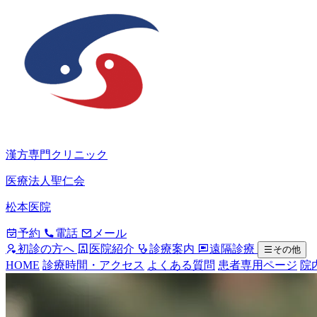
漢方専門クリニック
医療法人聖仁会
松本医院
予約
電話
メール
初診の方へ
医院紹介
診療案内
遠隔診療
その他
HOME
診療時間・アクセス
よくある質問
患者専用ページ
院