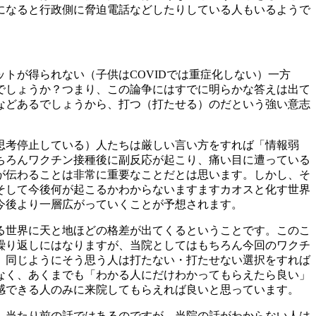
になると行政側に脅迫電話などしたりしている人もいるようで
トが得られない（子供はCOVIDでは重症化しない）一方
でしょうか？つまり、この論争にはすでに明らかな答えは出て
などあるでしょうから、打つ（打たせる）のだという強い意志
思考停止している）人たちは厳しい言い方をすれば「情報弱
ちろんワクチン接種後に副反応が起こり、痛い目に遭っている
が伝わることは非常に重要なことだとは思います。しかし、そ
。そして今後何が起こるかわからないますますカオスと化す世界
今後より一層広がっていくことが予想されます。
る世界に天と地ほどの格差が出てくるということです。このこ
繰り返しにはなりますが、当院としてはもちろん今回のワクチ
。同じようにそう思う人は打たない・打たせない選択をすれば
なく、あくまでも「わかる人にだけわかってもらえたら良い」
感できる人のみに来院してもらえれば良いと思っています。
し当たり前の話ではあるのですが、当院の話がわからない人は