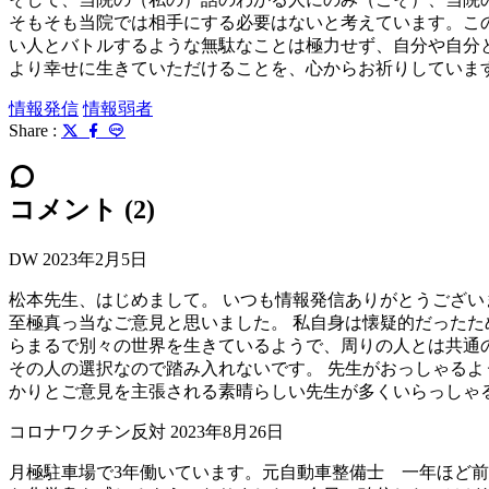
そもそも当院では相手にする必要はないと考えています。こ
い人とバトルするような無駄なことは極力せず、自分や自分
より幸せに生きていただけることを、心からお祈りしていま
情報発信
情報弱者
Share :
コメント (2)
DW
2023年2月5日
松本先生、はじめまして。 いつも情報発信ありがとうござい
至極真っ当なご意見と思いました。 私自身は懐疑的だったた
らまるで別々の世界を生きているようで、周りの人とは共通の
その人の選択なので踏み入れないです。 先生がおっしゃるよ
かりとご意見を主張される素晴らしい先生が多くいらっしゃ
コロナワクチン反対
2023年8月26日
月極駐車場で3年働いています。元自動車整備士 一年ほど前