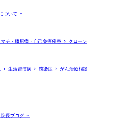
について
ウマチ・膠原病・自己免疫疾患
クローン
患
生活習慣病
感染症
がん治療相談
院長ブログ