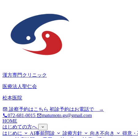
漢方専門クリニック
医療法人聖仁会
松本医院
診察予約はこちら
初診予約はお電話で →
072-681-0015
matumoto.gs@gmail.com
HOME
はじめての方へ
はじめに
AI事前問診
診療方針
向き不向き
得意・