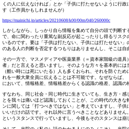
くの人に伝えなければ」とか「子供に打たせないように行政
す（工作員かもしれませんが）
https://mainichi.jp/articles/20210608/k00/00m/040/260000c
しかしながら、しっかり自ら情報を集めて自分の頭で判断する
で、命に関わったり重篤な副反応が起こったりし得るリスク
いるのです。要は「子供は打たない、子供には打たせない」
のある人の判断を否定するつもりはありませんし、そこは自
その一方で、マスメディアや医薬業界（＝資本家階級の道具
者」だと言えると思いますし、そのような方々を基本的には
（酷い時には死にいたる）人も多くおられ、それを防ぐため
れを一般大衆全員に伝えることは不可能です。なぜならば、「
において、情報格差、情報格差からくる認識の格差、認識の
すなわち、同じ社会・同じ時代に生きていても、生き方・感
とを我々は痛いほど認識しておくことが、この時代の大きな
ンに関しては「打つべきではない」と考えていますし、子供
いいだけの話です。それ以外に言うべきことなどありません
というスタンスで行っていますし、今後もそのスタンスは崩
そして、当院の（私の）話のわかる人にのみ（こそ）、当院